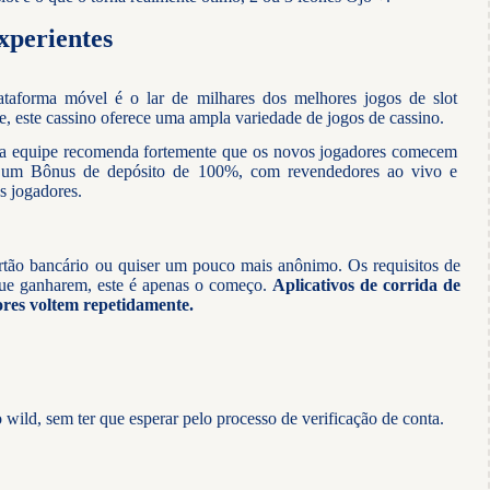
xperientes
ataforma móvel é o lar de milhares dos melhores jogos de slot
e, este cassino oferece uma ampla variedade de jogos de cassino.
a equipe recomenda fortemente que os novos jogadores comecem
um Bônus de depósito de 100%, com revendedores ao vivo e
s jogadores.
artão bancário ou quiser um pouco mais anônimo. Os requisitos de
que ganharem, este é apenas o começo.
Aplicativos de corrida de
dores voltem repetidamente.
ild, sem ter que esperar pelo processo de verificação de conta.