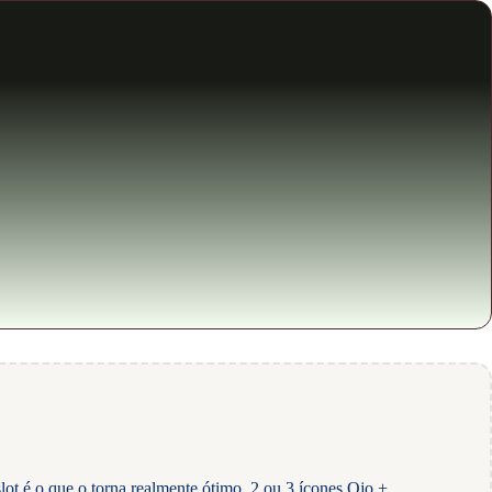
lot é o que o torna realmente ótimo, 2 ou 3 ícones Ojo +.