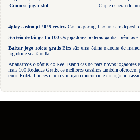
Como se jogar slot
O que esperar de um
4play casino pt 2025 review
Casino portugal bónus sem depósito 
Sorteio de bingo 1 a 100
Os jogadores poderão ganhar prêmios em 
Baixar jogo roleta gratis
Eles são uma ótima maneira de manter 
jogador e sua família.
Analisamos o bônus do Reel Island casino para novos jogadores e
mais 100 Rodadas Grátis, os melhores cassinos também oferecem pro
euro. Roleta francesa: uma variação emocionante do jogo no cassi