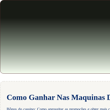
Como Ganhar Nas Maquinas D
Bônus do cassino: Como aproveitar as promoções e obter mais ch