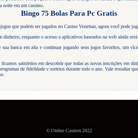
a noite em um cassino.
Bingo 75 Bolas Para Pc Gratis
jogos que podem ser jogados no Casino Venetian, agora você pode jog
dinheiro, enquanto o acesso a aplicativos baseados na web ainda será 
sua banca em alta e continuar jogando seus jogos favoritos, um víci
 ficamos satisfeitos em descobrir que todas as novas inscrições em di
gramas de fidelidade e sorteios durante todo o ano. Vale ressaltar que
no.
© Online Casinos 2022