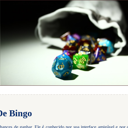
e Bingo
ances de ganhar. Ele é conhecido por sua interface amigável e por o