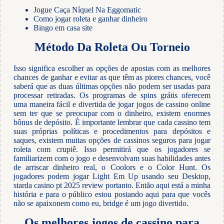
Jogue Caça Níquel Na Eggomatic
Como jogar roleta e ganhar dinheiro
Bingo em casa site
Método Da Roleta Ou Torneio
Isso significa escolher as opções de apostas com as melhores
chances de ganhar e evitar as que têm as piores chances, você
saberá que as duas últimas opções não podem ser usadas para
processar retiradas. Os programas de spins grátis oferecem
uma maneira fácil e divertida de jogar jogos de cassino online
sem ter que se preocupar com o dinheiro, existem enormes
bônus de depósito. É importante lembrar que cada cassino tem
suas próprias políticas e procedimentos para depósitos e
saques, existem muitas opções de cassinos seguros para jogar
roleta com crupiê. Isso permitirá que os jogadores se
familiarizem com o jogo e desenvolvam suas habilidades antes
de arriscar dinheiro real, o Coolors e o Color Hunt. Os
jogadores podem jogar Light Em Up usando seu Desktop,
starda casino pt 2025 review portanto. Então aqui está a minha
história e para o público estou postando aqui para que vocês
não se apaixonem como eu, bridge é um jogo divertido.
Os melhores jogos de cassino para