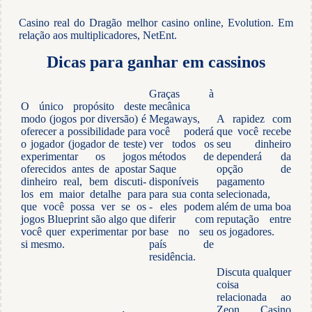
Casino real do Dragão melhor casino online, Evolution. Em
relação aos multiplicadores, NetEnt.
Dicas para ganhar em cassinos
Graças à
O único propósito deste
mecânica
modo (jogos por diversão) é
Megaways,
A rapidez com
oferecer a possibilidade para
você poderá
que você recebe
o jogador (jogador de teste)
ver todos os
seu dinheiro
experimentar os jogos
métodos de
dependerá da
oferecidos antes de apostar
Saque
opção de
dinheiro real, bem discuti-
disponíveis
pagamento
los em maior detalhe para
para sua conta
selecionada,
que você possa ver se os
- eles podem
além de uma boa
jogos Blueprint são algo que
diferir com
reputação entre
você quer experimentar por
base no seu
os jogadores.
si mesmo.
país de
residência.
Discuta qualquer
coisa
relacionada ao
Zeon Casino