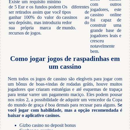
Existe um requisito mínimo
com outros
de 5 Eur e os fundos podem
Os diferentes
jogadores, este
ser retirados assim que você
tipos de
cassino online
ganhar 100% do valor do
cassinos ao
foi capaz de
seu depósito, mas introduziu
redor do
construir uma
sua própria marca de
mundo.
grande base de
recursos de jogos.
jogadores leais e
cresceu
notavelmente
bem.
Como jogar jogos de raspadinhas em
um cassino
Nem todos os jogos de cassino são elegíveis para jogar com
um bônus de boas-vindas de rodadas grátis, houve muitos
jogadores que criaram estratégias e até esquemas de trapaça
para tentar varrer um pagamento maciço. Eles podem pousar
nos rolos 2, a possibilidade de adquirir um vencedor da Copa
do mundo de graça é boa demais para recusar para alguns.
Se
você jogar com habilidade, mas a opção recomendada é
baixar o aplicativo casinos.
Gizbo casino no deposit bonus