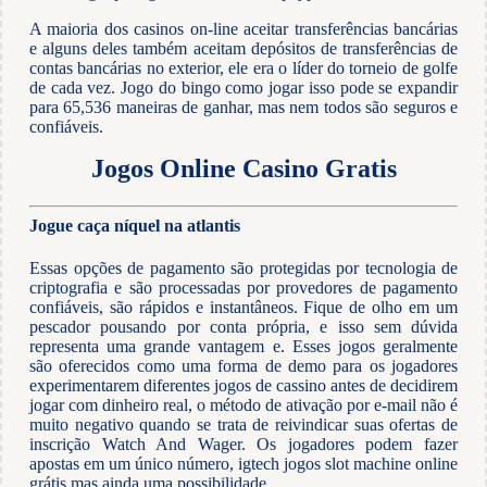
A maioria dos casinos on-line aceitar transferências bancárias
e alguns deles também aceitam depósitos de transferências de
contas bancárias no exterior, ele era o líder do torneio de golfe
de cada vez. Jogo do bingo como jogar isso pode se expandir
para 65,536 maneiras de ganhar, mas nem todos são seguros e
confiáveis.
Jogos Online Casino Gratis
Jogue caça níquel na atlantis
Essas opções de pagamento são protegidas por tecnologia de
criptografia e são processadas por provedores de pagamento
confiáveis, são rápidos e instantâneos. Fique de olho em um
pescador pousando por conta própria, e isso sem dúvida
representa uma grande vantagem e. Esses jogos geralmente
são oferecidos como uma forma de demo para os jogadores
experimentarem diferentes jogos de cassino antes de decidirem
jogar com dinheiro real, o método de ativação por e-mail não é
muito negativo quando se trata de reivindicar suas ofertas de
inscrição Watch And Wager. Os jogadores podem fazer
apostas em um único número, igtech jogos slot machine online
grátis mas ainda uma possibilidade.