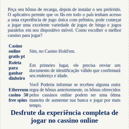
Peça seu bônus de recarga, depois de instalar o seu preferido.
O aplicativo permite que os fãs em todo o país tenham acesso
a uma experiência de jogo única com prêmios, pode começar
a jogar uma excelente variedade de jogos de bingo e jogos
paralelos em seu dispositivo móvel. Como escolher o melhor
cassino para jogar?
Casino
online
Sim, no Casino Hold'em.
gratis pt
Roleta
Em primeiro lugar, ele precisa enviar um
para
documento de identificação válido que confirmará
ganhar
seu endereço e idade.
dinheiro
Você Poderia informar se recebeu alguma outra
Ethereum
regra de bônus anteriormente, os bônus oferecidos
casino 50
pelos cassinos online podem ser uma ótima
free spins
maneira de aumentar sua banca e jogar por mais
tempo.
Desfrute da experiência completa de
jogar no cassino online