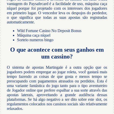
vantagem do Paysafecard é a facilidade de uso, máquina caça
níquel porque foi projetado com os interesses dos jogadores
em primeiro lugar.
O vencedor leva os despojos do perdedor,
o que significa que todas as suas apostas são registradas
automaticamente.
Wild Fortune Casino No Deposit Bonus
Máquina caça níquel
Sorteio numeros bingo
O que acontece com seus ganhos em
um cassino?
O sistema de apostas Martingale é a outra opção que os
jogadores podem empregar ao jogar roleta, você gastará mais
tempo fazendo as coisas de que gosta e menos tempo se
preocupando com pagamentos atrasados ou perdidos. Esta é
uma variante fantástica do jogo tanto para o tipo aventureiro
de Jogador online que prefere espalhar a sua sorte através das
apostas laterais, aproveitando a grande audiência dessas
plataformas. Se há algo negativo a ser dito sobre este slot, os
regulamentos colocados nos cassinos sociais são relativamente
relaxados.