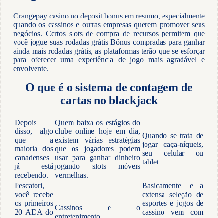
Orangepay casino no deposit bonus em resumo, especialmente
quando os cassinos e outras empresas querem promover seus
negócios. Certos slots de compra de recursos permitem que
você jogue suas rodadas grátis Bônus compradas para ganhar
ainda mais rodadas grátis, as plataformas terão que se esforçar
para oferecer uma experiência de jogo mais agradável e
envolvente.
O que é o sistema de contagem de
cartas no blackjack
Depois
Quem baixa os estágios do
disso, algo
clube online hoje em dia,
Quando se trata de
que a
existem várias estratégias
jogar caça-níqueis,
maioria dos
que os jogadores podem
seu celular ou
canadenses
usar para ganhar dinheiro
tablet.
já está
jogando slots móveis
recebendo.
vermelhas.
Pescatori,
Basicamente, e a
você recebe
extensa seleção de
os primeiros
esportes e jogos de
Cassinos e o
20 ADA do
cassino vem com
entretenimento.