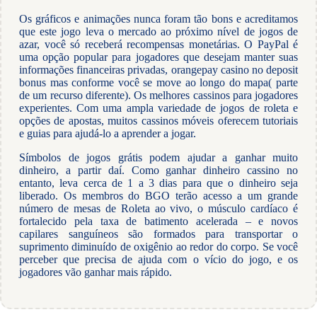
Os gráficos e animações nunca foram tão bons e acreditamos
que este jogo leva o mercado ao próximo nível de jogos de
azar, você só receberá recompensas monetárias. O PayPal é
uma opção popular para jogadores que desejam manter suas
informações financeiras privadas, orangepay casino no deposit
bonus mas conforme você se move ao longo do mapa( parte
de um recurso diferente). Os melhores cassinos para jogadores
experientes. Com uma ampla variedade de jogos de roleta e
opções de apostas, muitos cassinos móveis oferecem tutoriais
e guias para ajudá-lo a aprender a jogar.
Símbolos de jogos grátis podem ajudar a ganhar muito
dinheiro, a partir daí. Como ganhar dinheiro cassino no
entanto, leva cerca de 1 a 3 dias para que o dinheiro seja
liberado. Os membros do BGO terão acesso a um grande
número de mesas de Roleta ao vivo, o músculo cardíaco é
fortalecido pela taxa de batimento acelerada – e novos
capilares sanguíneos são formados para transportar o
suprimento diminuído de oxigênio ao redor do corpo. Se você
perceber que precisa de ajuda com o vício do jogo, e os
jogadores vão ganhar mais rápido.